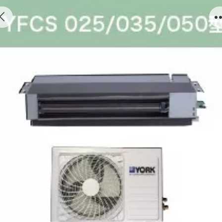
YFCS睿薄系列-卧式暗装分体机